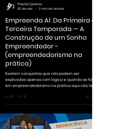
Priscilia Quëiroz
30 de abr.
3 min de leitura
Empreenda Aí: Da Primeira à
Terceira Temporada — A
Construção de um Sonho
Empreendedor -
(empreendedorismo na
prática)
Existem conquistas que não podem ser
explicadas apenas com lógica e quando se fala
em empreendedorismo na prática aqui não tem
pra ninguém! Porque elas não são apenas
profissionais. São emocionais. São simbólicas.
São a materialização de algo que começou
muito antes de qualquer resultado visível. E essa
é uma dessas histórias. Quando um sonho de