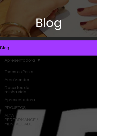
Blog
Blog
Apresentadora
Todos os Posts
Amo Vender
Recortes da
minha vida
Apresentadora
PROJETOS
ALTA
PERFORMANCE /
MENTALIDADE