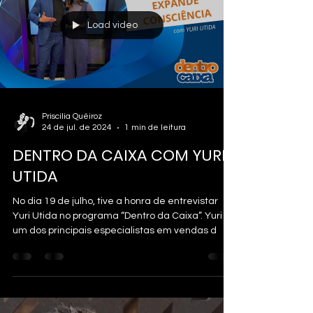
menina encontra a realidade e vive o seu
empreendedorismo na prática Muito antes de
qualquer câmera, roteiro ou gravação, existia
Load video
um
Priscilia Quëiroz
24 de jul. de 2024
1 min de leitura
DENTRO DA CAIXA COM YURI
UTIDA
No dia 19 de julho, tive a honra de entrevistar
Yuri Utida no programa “Dentro da Caixa”. Yuri é
um dos principais especialistas em vendas d