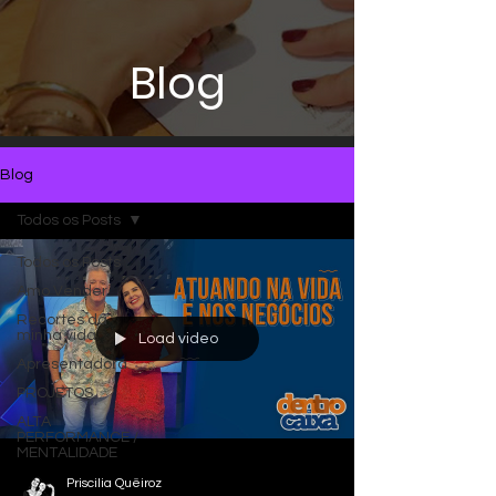
Blog
Blog
Todos os Posts
Todos os Posts
Amo Vender
Recortes da
minha vida
Load video
Apresentadora
PROJETOS
ALTA
PERFORMANCE /
MENTALIDADE
Priscilia Quëiroz