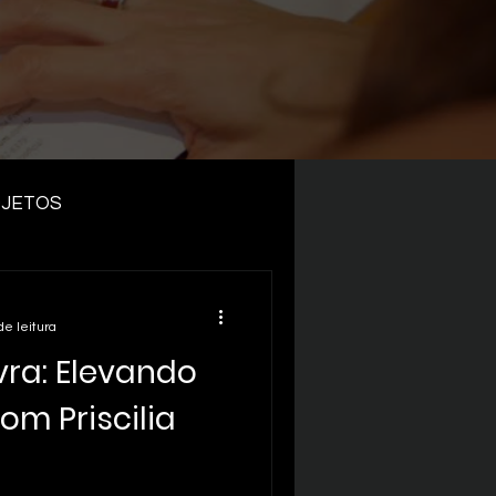
JETOS
de leitura
vra: Elevando
m Priscilia