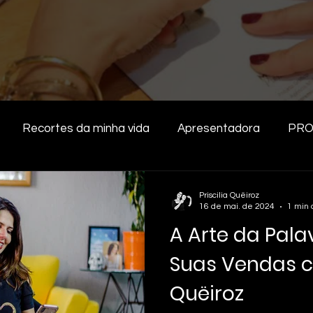
Recortes da minha vida
Apresentadora
PRO
TALIDADE
Priscilia Quëiroz
16 de mai. de 2024
1 min 
A Arte da Pala
Suas Vendas co
Quëiroz